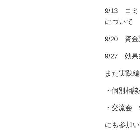
9/13 
について
9/20 資
9/27 
また実践編
・個別相談会
・交流会 
にも参加