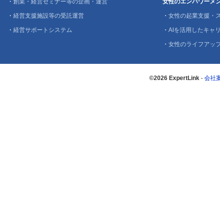
・
創業・経営セミナー等の企画・運営
女性のエンパワーメ
・
経営支援施設等の受託運営
・
女性の起業支援・
・
経営サポートシステム
・
AIを活用したキャリ
・
女性のライフアッ
©2026 ExpertLink
-
会社