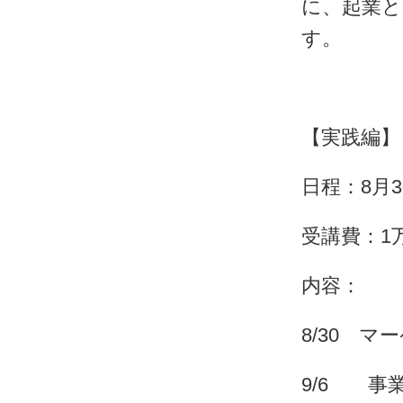
に、起業
す。
【実践編】
日程：8月
受講費：1
内容：
8/30 
9/6 事