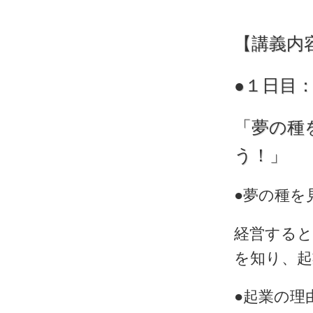
【講義内
●１日目
「夢の種
う！」
●夢の種を
経営する
を知り、
●起業の理