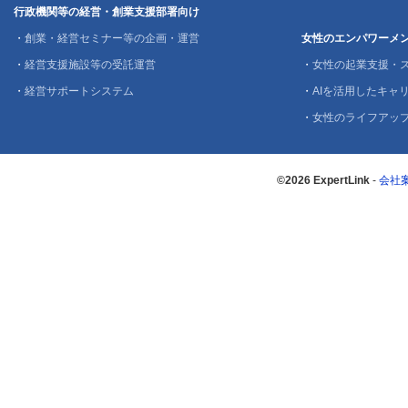
行政機関等の経営・創業支援部署向け
・
創業・経営セミナー等の企画・運営
女性のエンパワーメ
・
経営支援施設等の受託運営
・
女性の起業支援・
・
経営サポートシステム
・
AIを活用したキャリ
・
女性のライフアッ
©2026 ExpertLink
-
会社