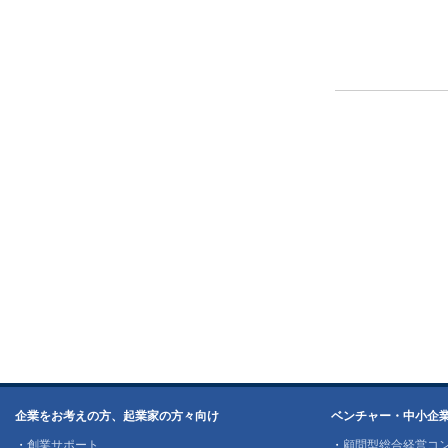
企業をお考えの方、起業家の方々向け
ベンチャー・中小企
・
創業サポート
・
顧問型総合経営コ