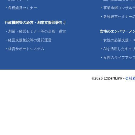
・
各種経営セミナー
・
事業承継コンサル
・
各種経営セミナー
行政機関等の経営・創業支援部署向け
・
創業・経営セミナー等の企画・運営
女性のエンパワーメ
・
経営支援施設等の受託運営
・
女性の起業支援・
・
経営サポートシステム
・
AIを活用したキャリ
・
女性のライフアッ
©2026 ExpertLink
-
会社