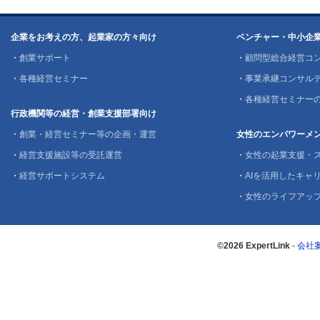
企業をお考えの方、起業家の方々向け
ベンチャー・中小企
・
創業サポート
・
顧問型総合経営コ
・
各種経営セミナー
・
事業承継コンサル
・
各種経営セミナー
行政機関等の経営・創業支援部署向け
・
創業・経営セミナー等の企画・運営
女性のエンパワーメ
・
経営支援施設等の受託運営
・
女性の起業支援・
・
経営サポートシステム
・
AIを活用したキャリ
・
女性のライフアッ
©2026 ExpertLink
-
会社