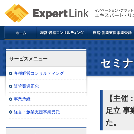
サービスメニュー
セミナ
各種経営コンサルティング
販管費適正化
【主催：
事業承継
足立 
経営・創業支援事業受託
た。