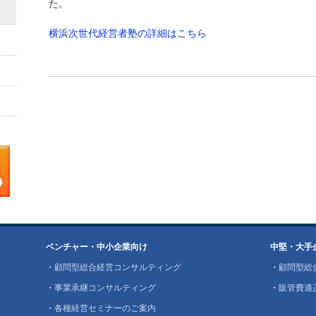
た。
横浜次世代経営者塾の詳細はこちら
ベンチャー・中小企業向け
中堅・大手
・
顧問型総合経営コンサルティング
・
顧問型総
・
事業承継コンサルティング
・
販管費適
・
各種経営セミナーのご案内