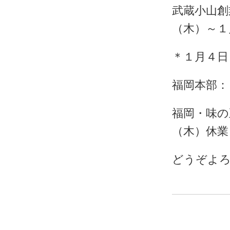
武蔵小山創
（木）～１
＊１月４日
福岡本部：
福岡・味の
（木）休業
どうぞよ