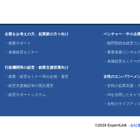
企業をお考えの方、起業家の方々向け
ベンチャー・中小企
・
創業サポート
・
顧問型総合経営コ
・
各種経営セミナー
・
事業承継コンサル
・
各種経営セミナー
行政機関等の経営・創業支援部署向け
・
創業・経営セミナー等の企画・運営
女性のエンパワーメ
・
経営支援施設等の受託運営
・
女性の起業支援・
・
経営サポートシステム
・
AIを活用したキャリ
・
女性のライフアッ
©2026 ExpertLink
-
会社