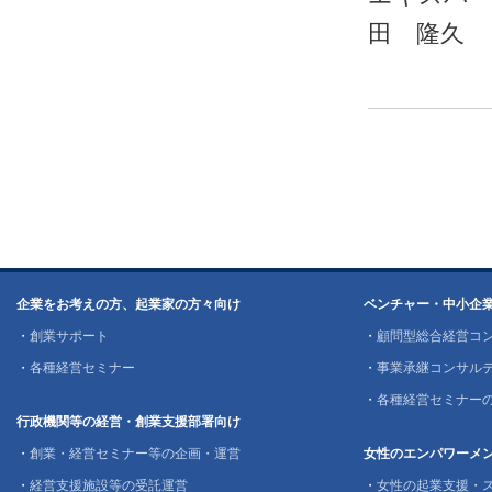
田 隆久
企業をお考えの方、起業家の方々向け
ベンチャー・中小企
・
創業サポート
・
顧問型総合経営コ
・
各種経営セミナー
・
事業承継コンサル
・
各種経営セミナー
行政機関等の経営・創業支援部署向け
・
創業・経営セミナー等の企画・運営
女性のエンパワーメ
・
経営支援施設等の受託運営
・
女性の起業支援・