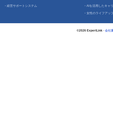
・
経営サポートシステム
・
AIを活用したキャリ
・
女性のライフアッ
©2026 ExpertLink
-
会社