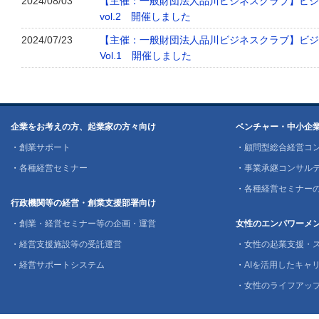
2024/08/03
【主催：一般財団法人品川ビジネスクラブ】ビジ
vol.2 開催しました
2024/07/23
【主催：一般財団法人品川ビジネスクラブ】ビジ
Vol.1 開催しました
企業をお考えの方、起業家の方々向け
ベンチャー・中小企
・
創業サポート
・
顧問型総合経営コ
・
各種経営セミナー
・
事業承継コンサル
・
各種経営セミナー
行政機関等の経営・創業支援部署向け
・
創業・経営セミナー等の企画・運営
女性のエンパワーメ
・
経営支援施設等の受託運営
・
女性の起業支援・
・
経営サポートシステム
・
AIを活用したキャリ
・
女性のライフアッ