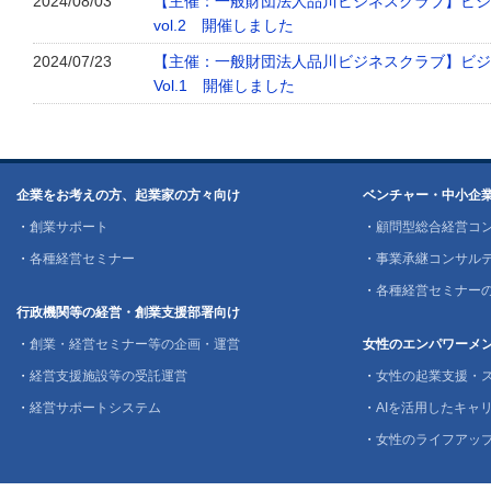
2024/08/03
【主催：一般財団法人品川ビジネスクラブ】ビジ
vol.2 開催しました
2024/07/23
【主催：一般財団法人品川ビジネスクラブ】ビジ
Vol.1 開催しました
企業をお考えの方、起業家の方々向け
ベンチャー・中小企
・
創業サポート
・
顧問型総合経営コ
・
各種経営セミナー
・
事業承継コンサル
・
各種経営セミナー
行政機関等の経営・創業支援部署向け
・
創業・経営セミナー等の企画・運営
女性のエンパワーメ
・
経営支援施設等の受託運営
・
女性の起業支援・
・
経営サポートシステム
・
AIを活用したキャリ
・
女性のライフアッ